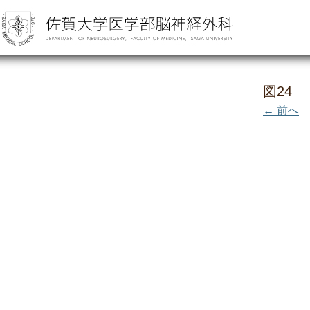
図24
← 前へ