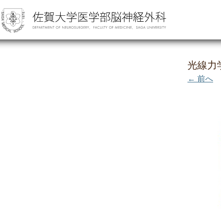
光線力
← 前へ