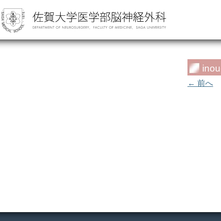
ino
← 前へ