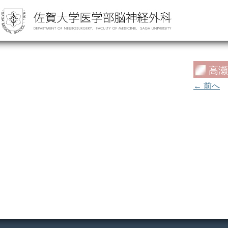
高瀬
← 前へ