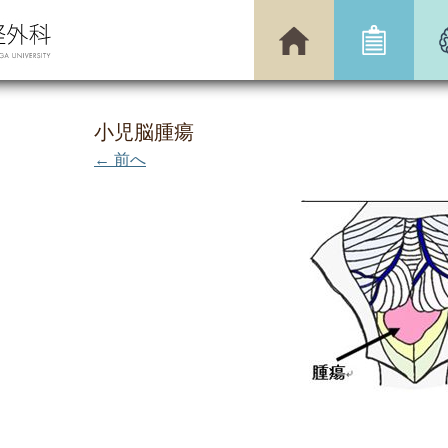
小児脳腫瘍
← 前へ