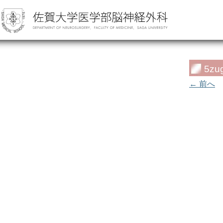
5zug
← 前へ