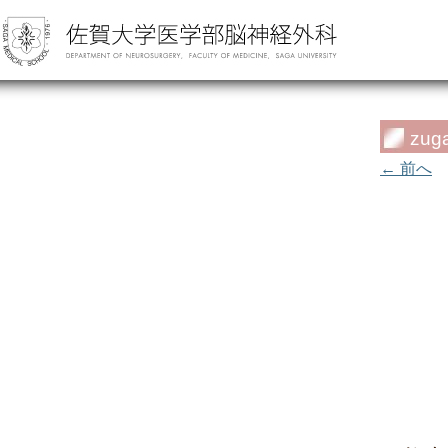
zuga
← 前へ