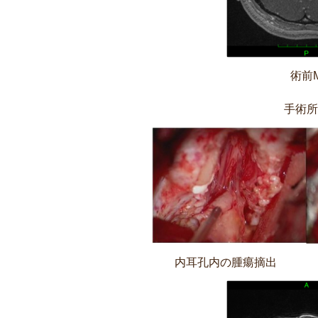
術前M
手術所
内耳孔内の腫瘍摘出