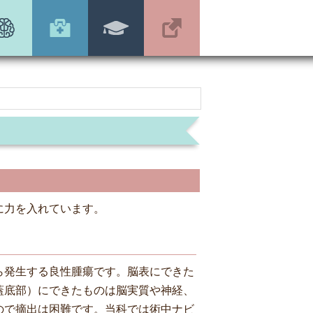
に力を入れています。
ら発生する良性腫瘍です。脳表にできた
蓋底部）にできたものは脳実質や神経、
ので摘出は困難です。当科では術中ナビ