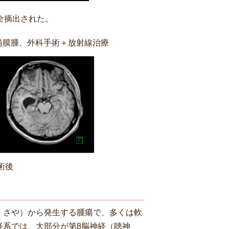
全摘出された。
髄膜腫、外科手術＋放射線治療
術後
：さや）から発生する腫瘍で、多くは軟
経系では、大部分が第8脳神経（聴神