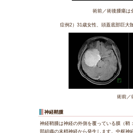
術前／術後腫瘍は
症例2）31歳女性、頭蓋底部巨大
術前／
神経鞘腫
神経鞘腫は神経の外側を覆っている膜（鞘
部組織の末梢神経から発生します。中枢神