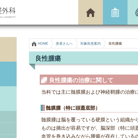
HOME
患者さんへ
対象疾患案内
良性腫瘍
良性腫瘍
良性腫瘍の治療に関して
当科では主に髄膜腫および神経鞘腫の治療
髄膜腫（特に頭蓋底部）
髄膜腫は脳を覆っている硬膜という組織か
ものは摘出が容易ですが、脳深部（特に頭
血管を巻き込みながら腫瘍が存在している