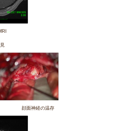
RI
見
 顔面神経の温存