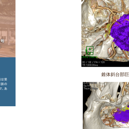
錐体斜台部巨