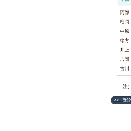
阿部
増岡
中原
緒方
井上
吉岡
古川
注
<<「受