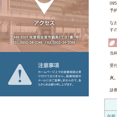
09
予約
な
す
当
受
火
診
午前