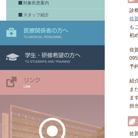
対象疾患案内
診
スタッフ紹介
佐
も
初
佐
09
予約
紹
ま
ま
担
佐