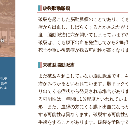
破裂脳動脈瘤
破裂を起こした脳動脈瘤のことであり、く
瘤から出血し、しばらくするとかさぶたが
度、脳動脈瘤に穴が開いてしまっています
破裂は、くも膜下出血を発症してから24時
死亡や重い後遺症が残る可能性が高くなり
未破裂脳動脈瘤
まだ破裂を起こしていない脳動脈瘤です。4
瘤がみつかるといわれています。脳ドック
り出てくる症状から発見される場合があり
る可能性は、年間に1％程度といわれてい
形、また、血縁の方にくも膜下出血になっ
する可能性は異なります。破裂する可能性
手術をすることがあります。破裂を予防す