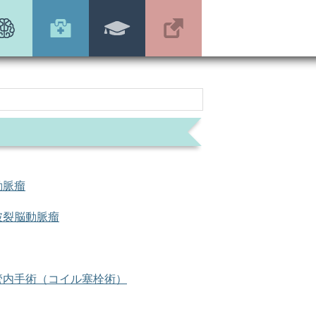
動脈瘤
破裂脳動脈瘤
管内手術（コイル塞栓術）