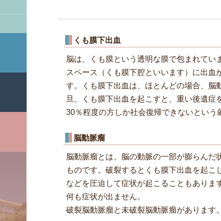
くも膜下出血
脳は、くも膜という透明な膜で包まれてい
スペース（くも膜下腔といいます）に出血
す。くも膜下出血は、ほとんどの場合、脳
旦、くも膜下出血を起こすと、重い後遺症を
30％程度の方しか社会復帰できないという
脳動脈瘤
脳動脈瘤とは、脳の動脈の一部が膨らんだ状
ものです。破裂するとくも膜下出血を起こ
などを圧迫して症状が起こることもありま
何も症状が出ません。
破裂脳動脈瘤と未破裂脳動脈瘤があります