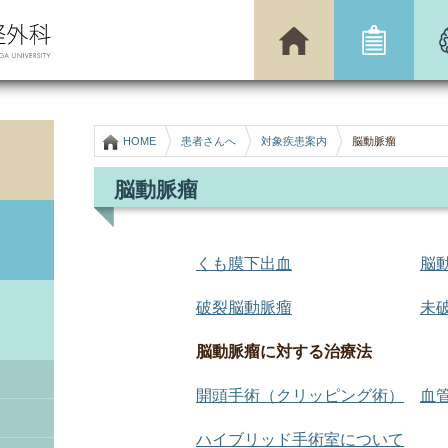
HOME
患者さんへ
対象疾患案内
脳動脈瘤
脳動脈瘤
くも膜下出血
脳
破裂脳動脈瘤
未
脳動脈瘤に対する治療法
開頭手術（クリッピング術）
血
ハイブリッド手術室について